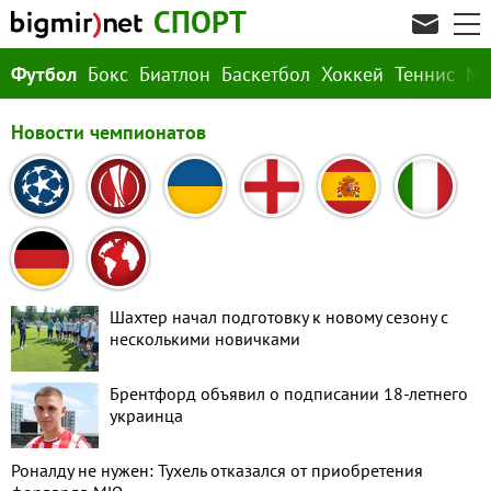
СПОРТ
Футбол
Бокс
Биатлон
Баскетбол
Хоккей
Теннис
М
Новости чемпионатов
Шахтер начал подготовку к новому сезону с
несколькими новичками
Брентфорд объявил о подписании 18-летнего
украинца
Роналду не нужен: Тухель отказался от приобретения