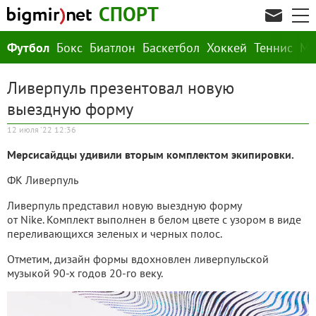
СПОРТ
Футбол
Бокс
Биатлон
Баскетбол
Хоккей
Теннис
М
Ливерпуль презентовал новую
выездную форму
12 июля '22 12:36
Мерсисайдцы удивили вторым комплектом экипировки.
ФК Ливерпуль
Ливерпуль представил новую выездную форму
от Nike. Комплект выполнен в белом цвете с узором в виде
переливающихся зеленых и черных полос.
Отметим, дизайн формы вдохновлен ливерпульской
музыкой 90-х годов 20-го веку.