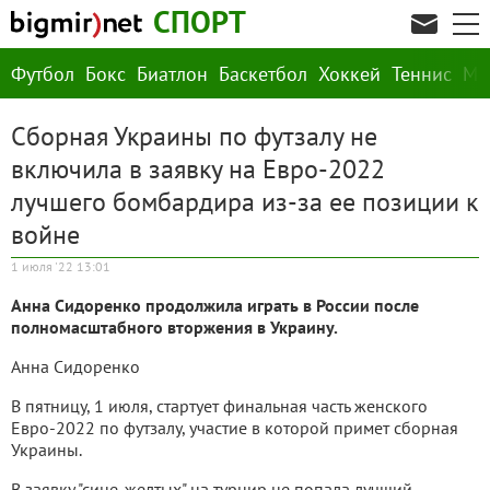
СПОРТ
Футбол
Бокс
Биатлон
Баскетбол
Хоккей
Теннис
М
Сборная Украины по футзалу не
включила в заявку на Евро-2022
лучшего бомбардира из-за ее позиции к
войне
1 июля '22 13:01
Анна Сидоренко продолжила играть в России после
полномасштабного вторжения в Украину.
Анна Сидоренко
В пятницу, 1 июля, стартует финальная часть женского
Евро-2022 по футзалу, участие в которой примет сборная
Украины.
В заявку "сине-желтых" на турнир не попала лучший