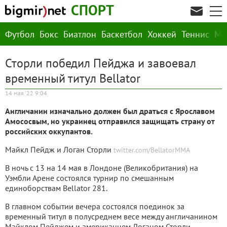
СПОРТ
Футбол
Бокс
Биатлон
Баскетбол
Хоккей
Теннис
М
Сторли победил Пейджа и завоевал
временный титул Bellator
14 мая '22 9:04
Англичанин изначально должен был драться с Ярославом
Амососвым, но украинец отправился защищать страну от
российских оккупантов.
Майкл Пейдж и Логан Сторли
twitter.com/BellatorMMA
В ночь с 13 на 14 мая в Лондоне (Великобритания) на
Уэмбли Арене состоялся турнир по смешанным
единоборствам Bellator 281.
В главном событии вечера состоялся поединок за
временный титул в полусреднем весе между англичанином
Майклом Пейджем и американцем Логаном Сторли.