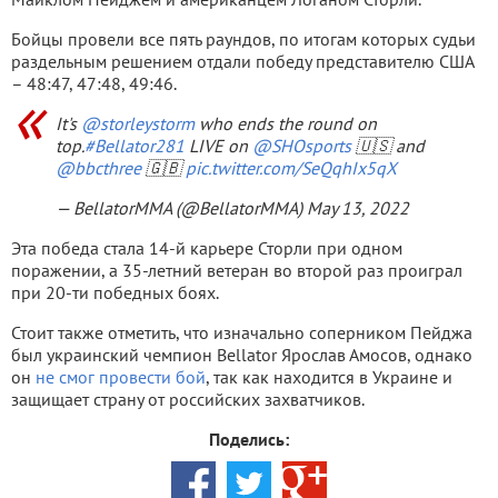
Бойцы провели все пять раундов, по итогам которых судьи
раздельным решением отдали победу представителю США
– 48:47, 47:48, 49:46.
It's
@storleystorm
who ends the round on
top.
#Bellator281
LIVE on
@SHOsports
🇺🇸 and
@bbcthree
🇬🇧
pic.twitter.com/SeQqhIx5qX
— BellatorMMA (@BellatorMMA)
May 13, 2022
Эта победа стала 14-й карьере Сторли при одном
поражении, а 35-летний ветеран во второй раз проиграл
при 20-ти победных боях.
Стоит также отметить, что изначально соперником Пейджа
был украинский чемпион Bellator Ярослав Амосов, однако
он
не смог провести бой
, так как находится в Украине и
защищает страну от российских захватчиков.
Поделись: