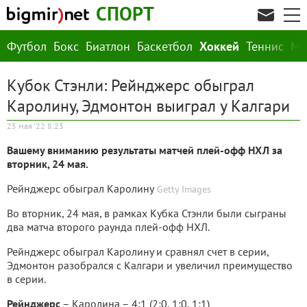
СПОРТ
Футбол
Бокс
Биатлон
Баскетбол
Хоккей
Теннис
М
Кубок Стэнли: Рейнджерс обыграл
Каролину, Эдмонтон выиграл у Калгари
25 мая '22 8:23
Вашему вниманию результаты матчей плей-офф НХЛ за
вторник, 24 мая.
Рейнджерс обыграл Каролину
Getty Images
Во вторник, 24 мая, в рамках Кубка Стэнли были сыграны
два матча второго раунда плей-офф НХЛ.
Рейнджерс обыграл Каролину и сравнял счет в серии,
Эдмонтон разобрался с Калгари и увеличил преимущество
в серии.
Рейнджерс
– Каролина – 4:1 (2:0, 1:0, 1:1)