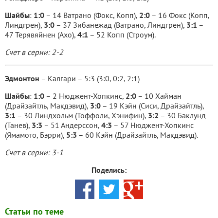
Шайбы
:
1:0
– 14 Ватрано (Фокс, Копп),
2:0
– 16 Фокс (Копп,
Линдгрен),
3:0
– 37 Зибанежад (Ватрано, Линдгрен),
3:1
–
47 Терявяйнен (Ахо),
4:1
– 52 Копп (Строум).
Счет в серии: 2-2
Эдмонтон
– Калгари – 5:3 (3:0, 0:2, 2:1)
Шайбы
:
1:0
– 2 Нюджент-Хопкинс,
2:0
– 10 Хайман
(Драйзайтль, Макдэвид),
3:0
– 19 Кэйн (Сиси, Драйзайтль),
3:1
– 30 Линдхольм (Тоффоли, Хэнифин),
3:2
– 30 Баклунд
(Танев),
3:3
– 51 Андерссон,
4:3
– 57 Нюджент-Хопкинс
(Ямамото, Бэрри),
5:3
– 60 Кэйн (Драйзайтль, Макдэвид).
Счет в серии: 3-1
Поделись:
Статьи по теме