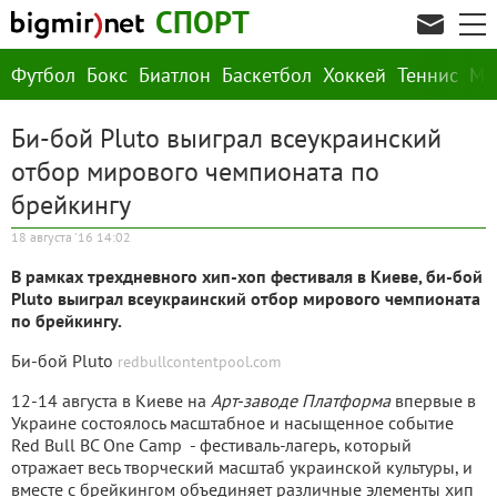
СПОРТ
Футбол
Бокс
Биатлон
Баскетбол
Хоккей
Теннис
М
Би-бой Pluto выиграл всеукраинский
отбор мирового чемпионата по
брейкингу
18 августа '16 14:02
В рамках трехдневного хип-хоп фестиваля в Киеве, би-бой
Pluto выиграл всеукраинский отбор мирового чемпионата
по брейкингу.
Би-бой Pluto
redbullcontentpool.com
12-14 августа в Киеве на
Арт-заводе Платформа
впервые в
Украине состоялось масштабное и насыщенное событие
Red Bull BC One Camp - фестиваль-лагерь, который
отражает весь творческий масштаб украинской культуры, и
вместе с брейкингом объединяет различные элементы хип