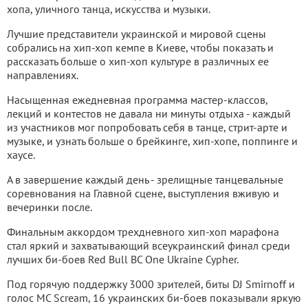
хопа, уличного танца, искусства и музыки.
Лучшие представители украинской и мировой сцены
собрались на хип-хоп кемпе в Киеве, чтобы показать и
рассказать больше о хип-хоп культуре в различных ее
направлениях.
Насыщенная ежедневная программа мастер-классов,
лекций и контестов не давала ни минуты отдыха - каждый
из участников мог попробовать себя в танце, стрит-арте и
музыке, и узнать больше о брейкинге, хип-хопе, поппинге и
хаусе.
А в завершение каждый день - зрелищные танцевальные
соревнования на Главной сцене, выступления вживую и
вечеринки после.
Финальным аккордом трехдневного хип-хоп марафона
стал яркий и захватывающий всеукраинский финал среди
лучших би-боев Red Bull BC One Ukraine Cypher.
Под горячую поддержку 3000 зрителей, биты DJ Smirnoff и
голос MC Scream, 16 украинских би-боев показывали яркую