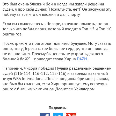
Это был очень близкий бой и когда мы ждали решения
судей, я про себя думал: “Пожалуйста, нет!“ Он заслужил эту
победу за все, что он вложил и дал спорту.
Если вы сомневаетесь в Чисоре, то нужно помнить, что он
только что побил парня, который входит в Топ-15 и Топ-10
рейтингов.
Посмотрим, что приготовит для него будущее. Могу сказать
одно, что у Дерека такое большое сердце, что он никогда
не остановится. Почему бы теперь не устроить для него
большой бой?“ – приводит слова Хирна
DAZN
.
Напомним, Чисора победил Пулева раздельным решением
судей (116-114, 116-112, 112-116) и завоевал вакантный
титул WBA International. После поединка британец заявил,
что был бы счастлив, если Хирн организует ему встречу в
ринге с бывшим чемпионом Деонтеем Уайлдером.
Поделись: