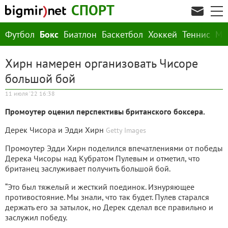
СПОРТ
Футбол
Бокс
Биатлон
Баскетбол
Хоккей
Теннис
М
Хирн намерен организовать Чисоре
большой бой
11 июля '22 16:38
Промоутер оценил перспективы британского боксера.
Дерек Чисора и Эдди Хирн
Getty Images
Промоутер Эдди Хирн поделился впечатлениями от победы
Дерека Чисоры над Кубратом Пулевым и отметил, что
британец заслуживает получить большой бой.
“Это был тяжелый и жесткий поединок. Изнуряющее
противостояние. Мы знали, что так будет. Пулев старался
держать его за затылок, но Дерек сделал все правильно и
заслужил победу.