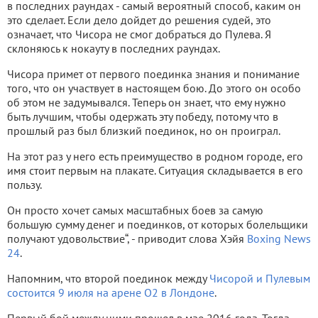
в последних раундах - самый вероятный способ, каким он
это сделает. Если дело дойдет до решения судей, это
означает, что Чисора не смог добраться до Пулева. Я
склоняюсь к нокауту в последних раундах.
Чисора примет от первого поединка знания и понимание
того, что он участвует в настоящем бою. До этого он особо
об этом не задумывался. Теперь он знает, что ему нужно
быть лучшим, чтобы одержать эту победу, потому что в
прошлый раз был близкий поединок, но он проиграл.
На этот раз у него есть преимущество в родном городе, его
имя стоит первым на плакате. Ситуация складывается в его
пользу.
Он просто хочет самых масштабных боев за самую
большую сумму денег и поединков, от которых болельщики
получают удовольствие“, - приводит слова Хэйя
Boxing News
24
.
Напомним, что второй поединок между
Чисорой и Пулевым
состоится 9 июля на арене O2 в Лондоне
.