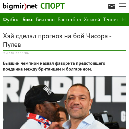
СПОРТ
Футбол
Бокс
Биатлон
Баскетбол
Хоккей
Теннис
М
Хэй сделал прогноз на бой Чисора -
Пулев
9 июля '22 11:06
Бывший чемпион назвал фаворита предстоящего
поединка между британцем и болгарином.