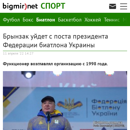
СПОРТ
Футбол
Бокс
Биатлон
Баскетбол
Хоккей
Теннис
М
Брынзак уйдет с поста президента
Федерации биатлона Украины
11 апреля '22 14:27
Функционер возглавлял организацию с 1998 года.