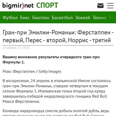
СПОРТ
Футбол
Бокс
Биатлон
Баскетбол
Хоккей
Теннис
М
Гран-при Эмилии-Романьи: Ферстаппен -
первый, Перес - второй, Норрис - третий
24 апреля '22 18:02
Вашему вниманию результаты очередного гран-при
Формулы 1.
Макс Ферстаппен / Getty Images
В воскресенье, 24 апреля, в итальянской Имоле состоялось
гран-при Эмилии-Романьи, ставшее четвертым в текущем
сезоне Формулы 1. Итальянская гонка второй год кряду
завершилась победой нидерландского гонщика Red Bull
Макса Ферстапенна.
Команда нидерландца смогла добыть золотой дубль, ведь
вторую позицию занял его партнер по Red Bull Cерхио