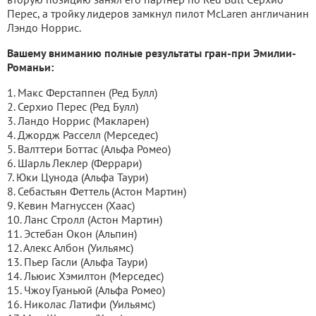
Перес, а тройку лидеров замкнул пилот McLaren англичанин
Лэндо Норрис.
Вашему вниманию полные результаты гран-при Эмилии-
Романьи:
1. Макс Ферстаппен (Ред Булл)
2. Серхио Перес (Ред Булл)
3. Ландо Норрис (Макларен)
4. Джордж Расселл (Мерседес)
5. Валттери Боттас (Альфа Ромео)
6. Шарль Леклер (Феррари)
7. Юки Цунода (Альфа Таури)
8. Себастьян Феттель (Астон Мартин)
9. Кевин Магнуссен (Хаас)
10. Ланс Стролл (Астон Мартин)
11. Эстебан Окон (Альпин)
12. Алекс Албон (Уильямс)
13. Пьер Гасли (Альфа Таури)
14. Льюис Хэмилтон (Мерседес)
15. Чжоу Гуаньюй (Альфа Ромео)
16. Николас Латифи (Уильямс)